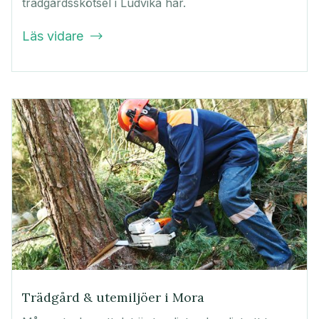
trädgårdsskötsel i Ludvika här.
Läs vidare

Trädgård & utemiljöer i Mora