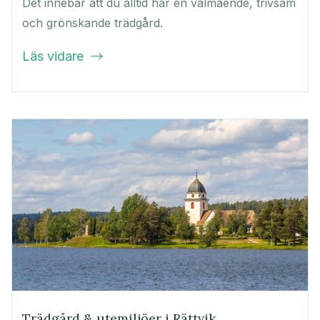
Det innebär att du alltid har en välmående, trivsam
och grönskande trädgård.
Läs vidare

Trädgård & utemiljöer i Rättvik