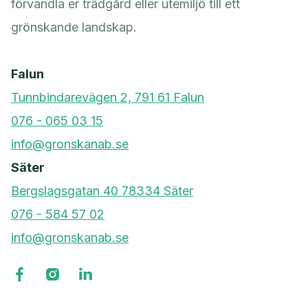
förvandla er trädgård eller utemiljö till ett
grönskande landskap.
Falun
Tunnbindarevägen 2, 791 61 Falun
076 - 065 03 15
info@gronskanab.se
Säter
Bergslagsgatan 40 78334 Säter
076 - 584 57 02
info@gronskanab.se


